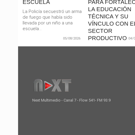
ESCUELA
PARA FORTALE
LA EDUCACIÓN
La Policía secuestró un arma
TÉCNICA Y SU
de fuego que había sido
llevada por un niño a una
VÍNCULO CON E
escuela...
SECTOR
PRODUCTIVO
05/08/2026
04/
El gobernador Martín L
anunció este martes u
inversión superior a los
millones de pesos
destinada...
Next Multimedio - Canal 7 - Flow 541- FM 93.9