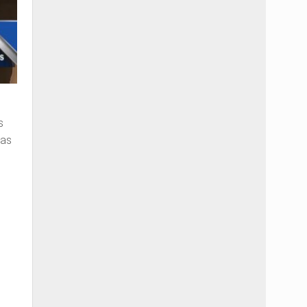
s
ias