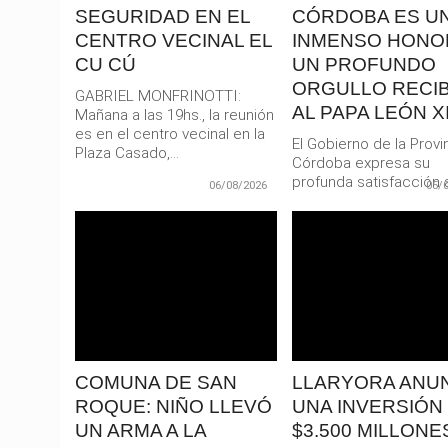
SEGURIDAD EN EL
CÓRDOBA ES U
CENTRO VECINAL EL
INMENSO HONO
CU CÚ
UN PROFUNDO
ORGULLO RECIB
GABRIEL MONFRINOTTI:
AL PAPA LEÓN XI
Mañana a las 19hs., la reunión
es en el centro vecinal en la
El Gobierno de la Provi
Plaza Casado,...
Córdoba expresa su
profunda satisfacción a
06/08/2026
05/
confirmación oficial de l
LEER
LEER
MAS
MAS
COMUNA DE SAN
LLARYORA ANU
ROQUE: NIÑO LLEVÓ
UNA INVERSIÓN
UN ARMA A LA
$3.500 MILLONE