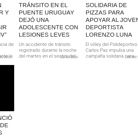
N
TRÁNSITO EN EL
SOLIDARIA DE
R Y
PUENTE URUGUAY
PIZZAS PARA
DEJÓ UNA
APOYAR AL JOVE
IR
ADOLESCENTE CON
DEPORTISTA
V”
LESIONES LEVES
LORENZO LUNA
ncia de
Un accidente de tránsito
El vóley del Polideportivo
registrado durante la noche
Carlos Paz impulsa una
nte la
del martes en el sector del
campaña solidaria para
08/2026
05/08/2026
05/08/
a...
Puente Uruguay dejó...
colaborar con el joven
jugador Lorenzo...
NCIÓ
 DE
S