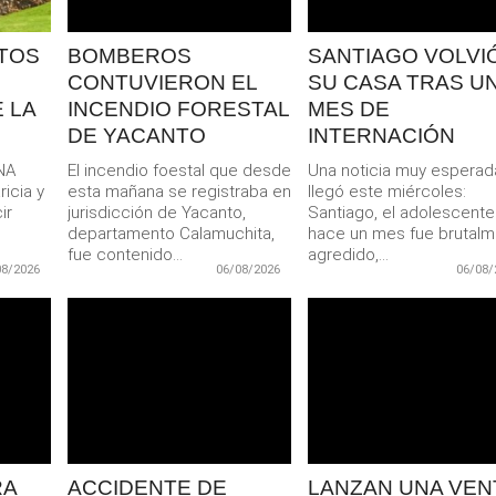
TOS
BOMBEROS
SANTIAGO VOLVIÓ
CONTUVIERON EL
SU CASA TRAS U
 LA
INCENDIO FORESTAL
MES DE
DE YACANTO
INTERNACIÓN
NA
El incendio foestal que desde
Una noticia muy esperad
icia y
esta mañana se registraba en
llegó este miércoles:
ir
jurisdicción de Yacanto,
Santiago, el adolescent
departamento Calamuchita,
hace un mes fue brutal
fue contenido...
agredido,...
08/2026
06/08/2026
06/08/
LEER
LEER
MAS
MAS
RA
ACCIDENTE DE
LANZAN UNA VEN