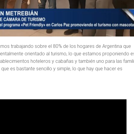
os trabajando sobre el 80% de los hogares de Argentina que
entalmente orientado al turismo, lo que estamos proponiendo e
tablecimientos hoteleros y cabañas y también uno para las famil
s que es bastante sencillo y simple, lo que hay que hacer es