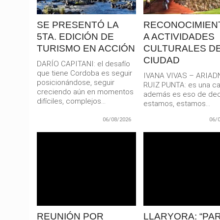
SE PRESENTÓ LA
RECONOCIMIEN
5TA. EDICIÓN DE
A ACTIVIDADES
TURISMO EN ACCIÓN
CULTURALES DE
CIUDAD
DARÍO CAPITANI: el desafío
que tiene Cordoba es seguir
IVANA VIVAS – ARIAD
posicionándose, seguir
RUIZ PUNTA: es una car
creciendo aún en momentos
además es eso de dec
difíciles, complejos...
estamos, estamos...
06/08/2026
06/
LEER
LEER
MAS
MAS
REUNIÓN POR
LLARYORA: “PA