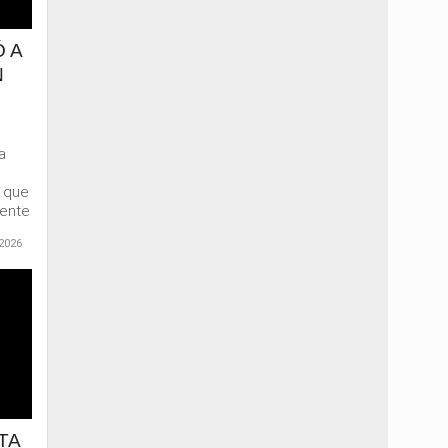
 A
N
a
e que
mente
2026
TA