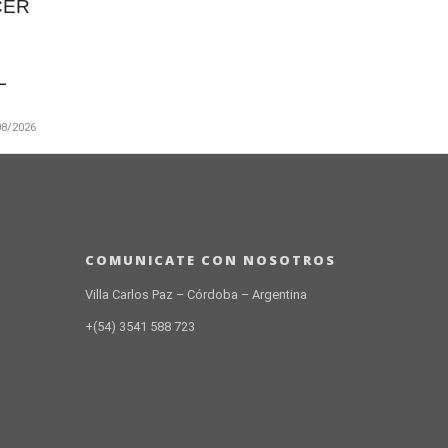
CER
L
08/2026
laryora
na
 3.500
COMUNICATE CON NOSOTROS
Villa Carlos Paz – Córdoba – Argentina
+(54) 3541 588 723