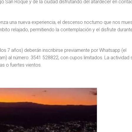
lago San Roque y de la ciudad disfrutando del atardecer en conta
nza una nueva experiencia, el descenso nocturno que nos mues
ámbito relajado, permitiendo la contemplación y el disfrute durant
 los 7 años) deberán inscribirse previamente por Whatsapp (el
m) al número: 3541 528822, con cupos limitados. La actividad 
as o fuertes vientos.