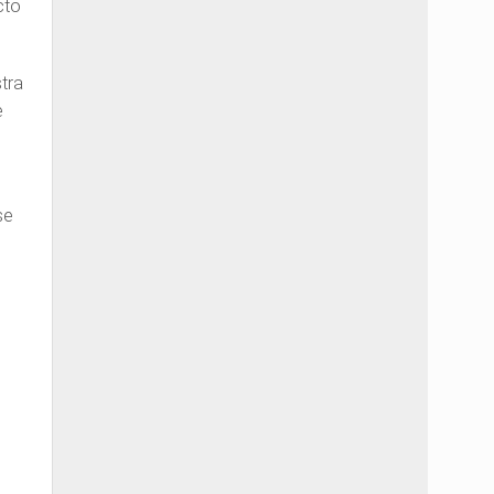
cto
tra
e
se