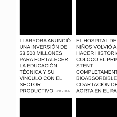
LEER
LEER
MAS
MAS
LLARYORA ANUNCIÓ
EL HOSPITAL DE
UNA INVERSIÓN DE
NIÑOS VOLVIÓ A
$3.500 MILLONES
HACER HISTORIA
PARA FORTALECER
COLOCÓ EL PRI
LA EDUCACIÓN
STENT
TÉCNICA Y SU
COMPLETAMEN
VÍNCULO CON EL
BIOABSORBIBLE
SECTOR
COARTACIÓN D
PRODUCTIVO
AORTA EN EL PA
04/08/2026
04/
El gobernador Martín Llaryora
En un procedimiento de
anunció este martes una
complejidad que marc
inversión superior a los 3.500
precedente en la medi
LEER
LEER
millones de pesos
cardiovascular pediátr
MAS
MAS