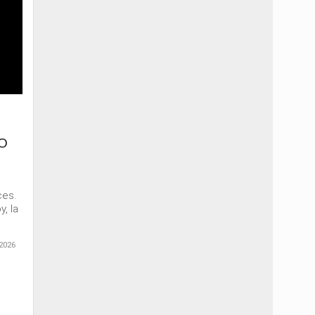
O
ces.
, la
2026