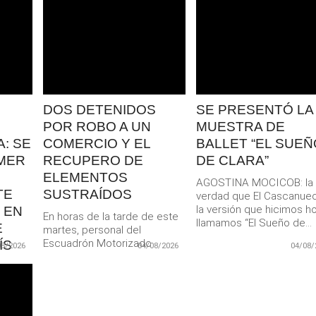
LEER
LEER
MAS
MAS
DOS DETENIDOS
SE PRESENTÓ LA
POR ROBO A UN
MUESTRA DE
: SE
COMERCIO Y EL
BALLET “EL SUEÑ
MER
RECUPERO DE
DE CLARA”
ELEMENTOS
AGOSTINA MOCICOB: la
TE
SUSTRAÍDOS
verdad que El Cascanue
la versión que hicimos hoy
 EN
En horas de la tarde de este
llamamos “El Sueño de...
E
martes, personal del
Escuadrón Motorizado
ÍS
08/2026
04/08/2026
04/08/
Enduro intervino en un
 alta
presunto...
a un
cina
ica de