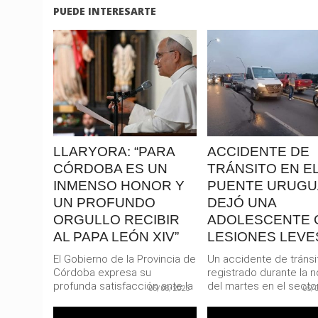
PUEDE INTERESARTE
LEER
LEER
MAS
MAS
LLARYORA: “PARA
ACCIDENTE DE
CÓRDOBA ES UN
TRÁNSITO EN E
INMENSO HONOR Y
PUENTE URUGU
UN PROFUNDO
DEJÓ UNA
ORGULLO RECIBIR
ADOLESCENTE 
AL PAPA LEÓN XIV”
LESIONES LEVE
El Gobierno de la Provincia de
Un accidente de tránsi
Córdoba expresa su
registrado durante la 
profunda satisfacción ante la
del martes en el secto
05/08/2026
05/
confirmación oficial de la...
Puente Uruguay dejó...