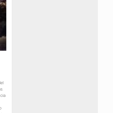
del
s.
ncia
s
o