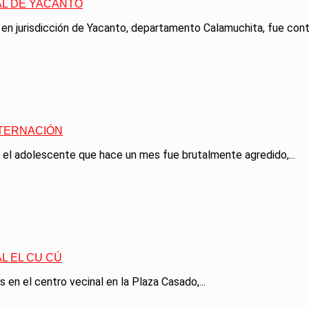
L DE YACANTO
en jurisdicción de Yacanto, departamento Calamuchita, fue conte
NTERNACIÓN
 el adolescente que hace un mes fue brutalmente agredido,...
L EL CU CÚ
n el centro vecinal en la Plaza Casado,...