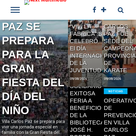
CARLOS
INICIO
NOTICIAS
NOTICIAS
PAZ SE
“VIVÍ LA
CARLOS
FABRICA”:SE
PAZ FUE
NOTICIAS
PREPARA
CELEBRÓ
SEDE DEL
UN LIBRO,
LEER
LEER
El DÍA
CAMPEON
MUCHAS
PARA LA
MAS
MAS
INTERNACIONAL
PROVINCIA
HISTORIAS
DE LA
DE
Y UN
GRAN
JUVENTUD
KARATE
GRAN
GESTO
FIESTA DEL
09/08/2026
09/08/2026
LEER
MAS
SOLIDARIO:
NOTICIAS
DÍA DEL
EXITOSA
FERIA A
OPERATIV
NIÑO
BENEFICIO
DE
LEER
LEER
DE LA
PREVENCI
MAS
MAS
Villa Carlos Paz se prepara para
BIBLIOTECA
EN VILLA
vivir una jornada especial en
JOSÉ H.
CARLOS
familia con la Gran Fiesta del