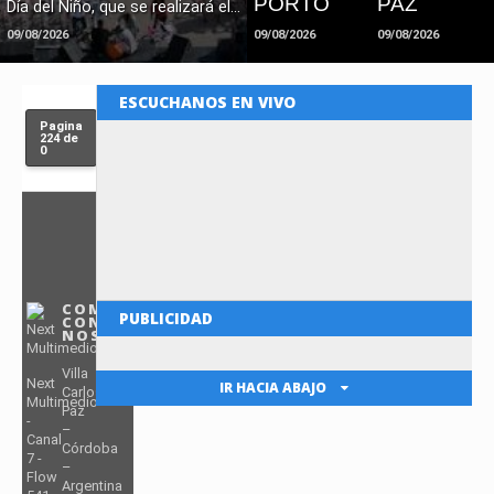
PORTO
PAZ
Día del Niño, que se realizará el...
09/08/2026
09/08/2026
09/08/2026
ESCUCHANOS EN VIVO
Pagina
224 de
0
COMUNICATE
PUBLICIDAD
CON
NOSOTROS
Villa
Next
IR HACIA ABAJO
Carlos
Multimedio
Paz
PUBLICIDAD
-
–
Canal
Córdoba
7 -
–
Flow
Argentina