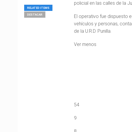
policial en las calles de la J
RELATED ITEMS
DESTACAR
El operativo fue dispuesto e
vehículos y personas, contan
de la U.R.D. Punilla.
Ver menos
54
9
8