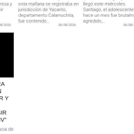
icia y
esta mañana se registraba en
llegó este miércoles:
ir
jurisdicción de Yacanto,
Santiago, el adolescent
departamento Calamuchita,
hace un mes fue brutal
fue contenido...
agredido,...
08/2026
06/08/2026
06/08/
RA
N
R Y
IR
V”
ncia de