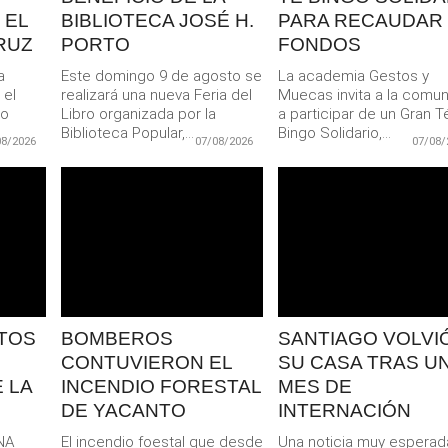
 EL
BIBLIOTECA JOSÉ H.
PARA RECAUDAR
RUZ
PORTO
FONDOS
a
Este domingo 9 de agosto se
La academia Gestos y
 el
realizará una nueva Feria del
Muecas invita a la comu
do
Libro organizada por la
a participar de un Gran T
..
Biblioteca Popular,...
Bingo Solidario,...
08/2026
07/08/2026
07/08/
LEER
LEER
MAS
MAS
TOS
BOMBEROS
SANTIAGO VOLVIÓ
CONTUVIERON EL
SU CASA TRAS U
 LA
INCENDIO FORESTAL
MES DE
DE YACANTO
INTERNACIÓN
NA
El incendio foestal que desde
Una noticia muy esperad