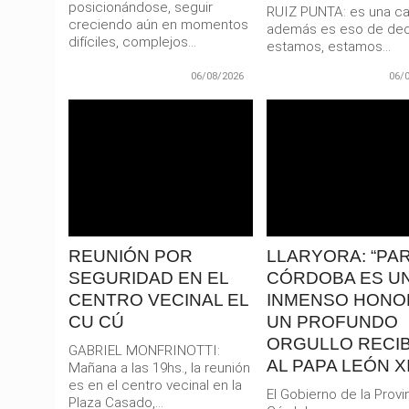
posicionándose, seguir
RUIZ PUNTA: es una car
creciendo aún en momentos
además es eso de dec
difíciles, complejos...
estamos, estamos...
06/08/2026
06/
LEER
LEER
MAS
MAS
REUNIÓN POR
LLARYORA: “PA
SEGURIDAD EN EL
CÓRDOBA ES U
CENTRO VECINAL EL
INMENSO HONO
CU CÚ
UN PROFUNDO
ORGULLO RECIB
GABRIEL MONFRINOTTI:
AL PAPA LEÓN XI
Mañana a las 19hs., la reunión
es en el centro vecinal en la
El Gobierno de la Provi
Plaza Casado,...