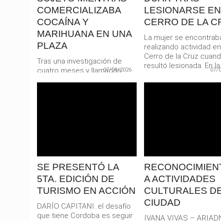
COMERCIALIZABA
LESIONARSE EN
COCAÍNA Y
CERRO DE LA C
MARIHUANA EN UNA
La mujer se encontrab
PLAZA
realizando actividad en
Cerro de la Cruz cuan
Tras una investigación de
resultó lesionada. En la.
cuatro meses y llamados
07/08/2026
07/
recibido en el Centro de
Denuncias Anónimas (0800-
888-8080), efectivos...
LEER
LEER
MAS
MAS
SE PRESENTÓ LA
RECONOCIMIEN
5TA. EDICIÓN DE
A ACTIVIDADES
TURISMO EN ACCIÓN
CULTURALES DE
CIUDAD
DARÍO CAPITANI: el desafío
que tiene Cordoba es seguir
IVANA VIVAS – ARIAD