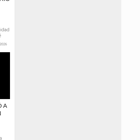
nidad
é
2026
 A
N
a