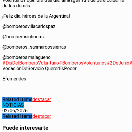
Voluntarios que, día tras día, arriesgan su vida para cuidar la
de los demás.
¡Feliz día, héroes de la Argentina!
@bomberosvillacarlospaz
@bomberosichocruz
@bomberos_sanmarcossierras
@bomberos.malagueno
#DiaDelBomberoVoluntario
#BomberosVoluntarios
#2DeJunio
#
VocacionDeServicio QuererEsPoder
Efemerides
Related Items
destacar
NOTICIAS
02/06/2026
Related Items
destacar
Puede interesarte