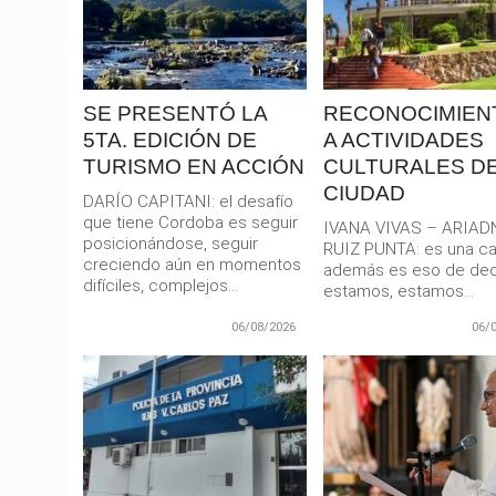
MAS
MAS
SE PRESENTÓ LA
RECONOCIMIEN
5TA. EDICIÓN DE
A ACTIVIDADES
TURISMO EN ACCIÓN
CULTURALES DE
CIUDAD
DARÍO CAPITANI: el desafío
que tiene Cordoba es seguir
IVANA VIVAS – ARIAD
posicionándose, seguir
RUIZ PUNTA: es una car
creciendo aún en momentos
además es eso de dec
difíciles, complejos...
estamos, estamos...
06/08/2026
06/
LEER
LEER
MAS
MAS