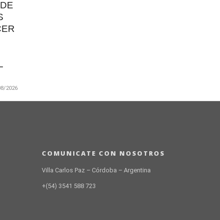
 DE
S
CER
L
08/2026
laryora
na
 3.500
COMUNICATE CON NOSOTROS
Villa Carlos Paz – Córdoba – Argentina
+(54) 3541 588 723