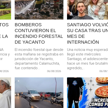
MAS
MAS
TOS
BOMBEROS
SANTIAGO VOLVIÓ
CONTUVIERON EL
SU CASA TRAS U
 LA
INCENDIO FORESTAL
MES DE
DE YACANTO
INTERNACIÓN
NA
El incendio foestal que desde
Una noticia muy esperad
icia y
esta mañana se registraba en
llegó este miércoles:
ir
jurisdicción de Yacanto,
Santiago, el adolescent
departamento Calamuchita,
hace un mes fue brutal
fue contenido...
agredido,...
08/2026
06/08/2026
06/08/
LEER
LEER
MAS
MAS