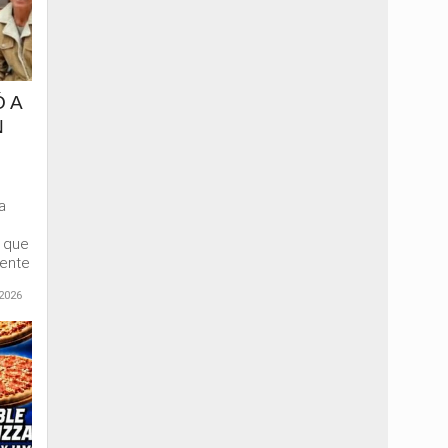
 A
N
a
e que
mente
2026