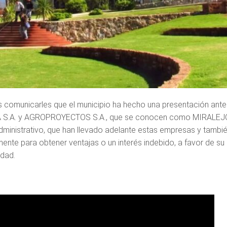
omunicarles que el municipio ha hecho una presentación ante 
NEA S.A. y AGROPROYECTOS S.A., que se conocen como MIRALEJ
dministrativo, que han llevado adelante estas empresas y tambi
ente para obtener ventajas o un interés indebido, a favor de su
udad.