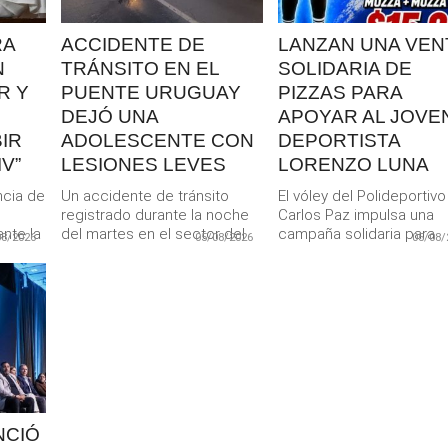
RA
ACCIDENTE DE
LANZAN UNA VEN
N
TRÁNSITO EN EL
SOLIDARIA DE
R Y
PUENTE URUGUAY
PIZZAS PARA
DEJÓ UNA
APOYAR AL JOVE
IR
ADOLESCENTE CON
DEPORTISTA
V”
LESIONES LEVES
LORENZO LUNA
ncia de
Un accidente de tránsito
El vóley del Polideportivo
registrado durante la noche
Carlos Paz impulsa una
nte la
del martes en el sector del
campaña solidaria para
08/2026
05/08/2026
05/08/
a...
Puente Uruguay dejó...
colaborar con el joven
jugador Lorenzo...
NCIÓ