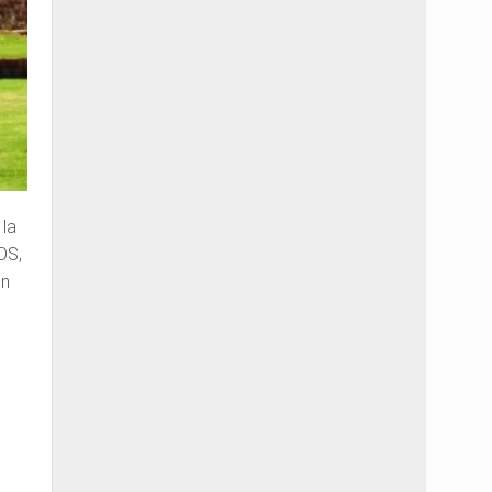
la
OS,
én