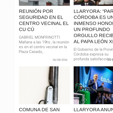
REUNIÓN POR
LLARYORA: “PA
SEGURIDAD EN EL
CÓRDOBA ES U
CENTRO VECINAL EL
INMENSO HONO
CU CÚ
UN PROFUNDO
ORGULLO RECIB
GABRIEL MONFRINOTTI:
AL PAPA LEÓN XI
Mañana a las 19hs., la reunión
es en el centro vecinal en la
El Gobierno de la Provi
Plaza Casado,...
Córdoba expresa su
profunda satisfacción a
06/08/2026
05/
confirmación oficial de l
LEER
LEER
MAS
MAS
COMUNA DE SAN
LLARYORA ANU