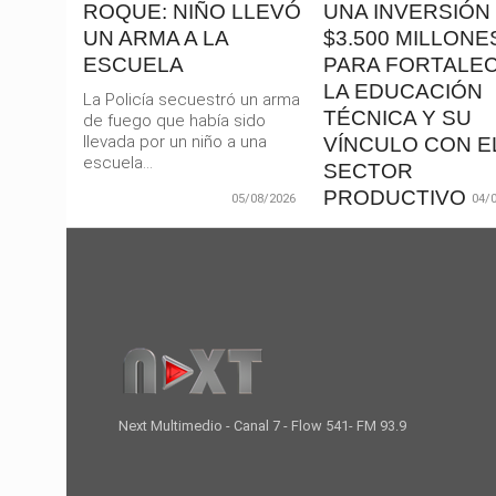
ROQUE: NIÑO LLEVÓ
UNA INVERSIÓN
UN ARMA A LA
$3.500 MILLONE
ESCUELA
PARA FORTALE
LA EDUCACIÓN
La Policía secuestró un arma
TÉCNICA Y SU
de fuego que había sido
llevada por un niño a una
VÍNCULO CON E
escuela...
SECTOR
PRODUCTIVO
05/08/2026
04/
El gobernador Martín L
anunció este martes u
inversión superior a los
millones de pesos
destinada...
Next Multimedio - Canal 7 - Flow 541- FM 93.9