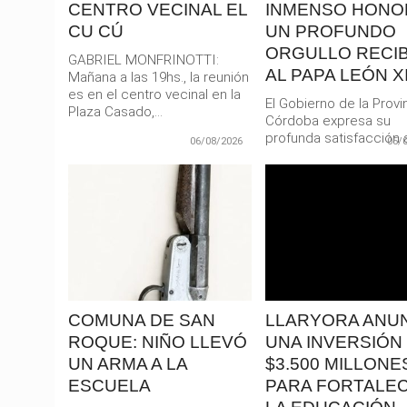
CENTRO VECINAL EL
INMENSO HONO
CU CÚ
UN PROFUNDO
ORGULLO RECIB
GABRIEL MONFRINOTTI:
AL PAPA LEÓN XI
Mañana a las 19hs., la reunión
es en el centro vecinal en la
El Gobierno de la Provi
Plaza Casado,...
Córdoba expresa su
profunda satisfacción a
06/08/2026
05/
confirmación oficial de l
LEER
LEER
MAS
MAS
COMUNA DE SAN
LLARYORA ANU
ROQUE: NIÑO LLEVÓ
UNA INVERSIÓN
UN ARMA A LA
$3.500 MILLONE
ESCUELA
PARA FORTALE