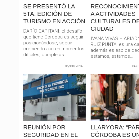
SE PRESENTÓ LA
RECONOCIMIEN
5TA. EDICIÓN DE
A ACTIVIDADES
TURISMO EN ACCIÓN
CULTURALES DE
CIUDAD
DARÍO CAPITANI: el desafío
que tiene Cordoba es seguir
IVANA VIVAS – ARIAD
posicionándose, seguir
RUIZ PUNTA: es una car
creciendo aún en momentos
además es eso de dec
difíciles, complejos...
estamos, estamos...
06/08/2026
06/
LEER
LEER
MAS
MAS
REUNIÓN POR
LLARYORA: “PA
SEGURIDAD EN EL
CÓRDOBA ES U