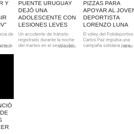
R Y
PUENTE URUGUAY
PIZZAS PARA
DEJÓ UNA
APOYAR AL JOVE
IR
ADOLESCENTE CON
DEPORTISTA
V”
LESIONES LEVES
LORENZO LUNA
ncia de
Un accidente de tránsito
El vóley del Polideportivo
registrado durante la noche
Carlos Paz impulsa una
nte la
del martes en el sector del
campaña solidaria para
08/2026
05/08/2026
05/08/
a...
Puente Uruguay dejó...
colaborar con el joven
jugador Lorenzo...
NCIÓ
 DE
S
CER