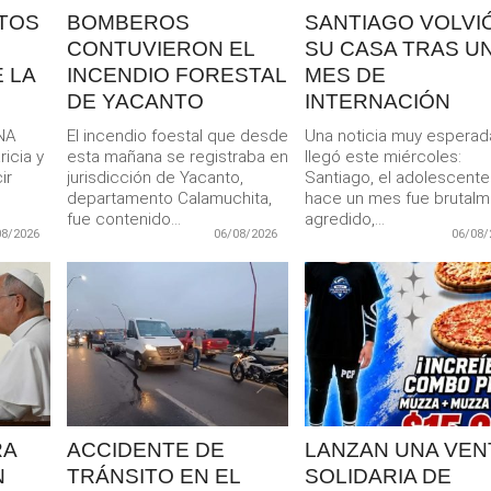
TOS
BOMBEROS
SANTIAGO VOLVIÓ
CONTUVIERON EL
SU CASA TRAS U
 LA
INCENDIO FORESTAL
MES DE
DE YACANTO
INTERNACIÓN
NA
El incendio foestal que desde
Una noticia muy esperad
icia y
esta mañana se registraba en
llegó este miércoles:
ir
jurisdicción de Yacanto,
Santiago, el adolescent
departamento Calamuchita,
hace un mes fue brutal
fue contenido...
agredido,...
08/2026
06/08/2026
06/08/
LEER
LEER
MAS
MAS
RA
ACCIDENTE DE
LANZAN UNA VEN
N
TRÁNSITO EN EL
SOLIDARIA DE