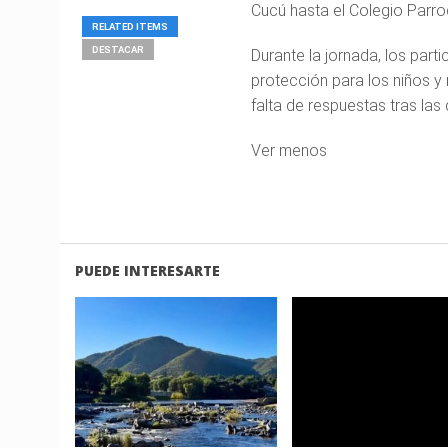
Cucú hasta el Colegio Parroqu
RELATED ITEMS
DESTACAR
Durante la jornada, los par
protección para los niños 
falta de respuestas tras las
Ver menos
PUEDE INTERESARTE
LEER
LEER
MAS
MAS