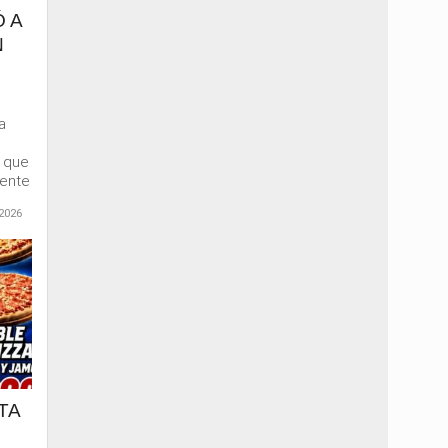
 A
N
a
e que
mente
2026
TA