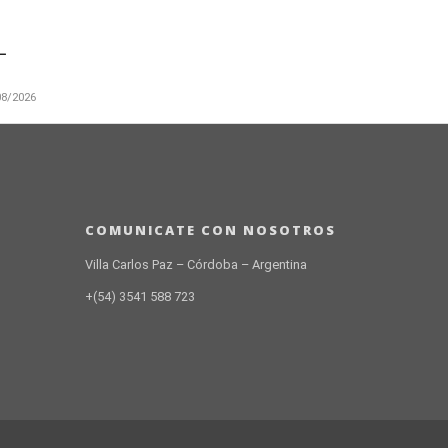
L
08/2026
laryora
na
 3.500
COMUNICATE CON NOSOTROS
Villa Carlos Paz – Córdoba – Argentina
+(54) 3541 588 723