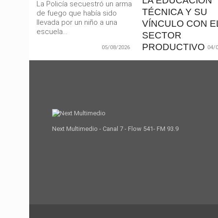
LA EDUCACIÓN
La Policía secuestró un arma
TÉCNICA Y SU
de fuego que había sido
llevada por un niño a una
VÍNCULO CON E
escuela...
SECTOR
PRODUCTIVO
05/08/2026
04/
El gobernador Martín L
anunció este martes u
inversión superior a los
millones de pesos
destinada...
Next Multimedio - Canal 7 - Flow 541- FM 93.9