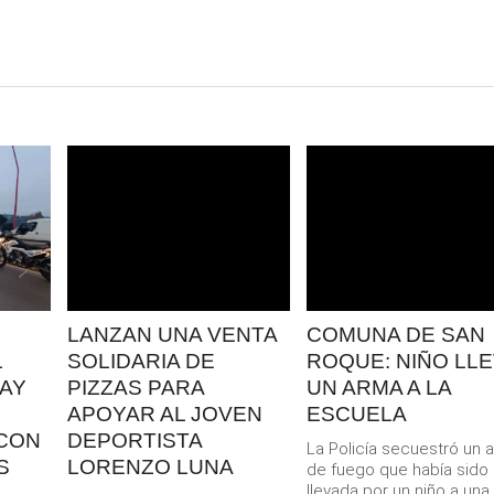
LEER
LEER
MAS
MAS
LANZAN UNA VENTA
COMUNA DE SAN
L
SOLIDARIA DE
ROQUE: NIÑO LL
AY
PIZZAS PARA
UN ARMA A LA
APOYAR AL JOVEN
ESCUELA
CON
DEPORTISTA
La Policía secuestró un 
S
LORENZO LUNA
de fuego que había sido
llevada por un niño a una