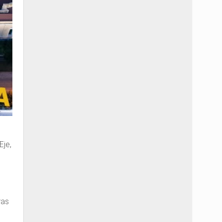
Eje,
ras