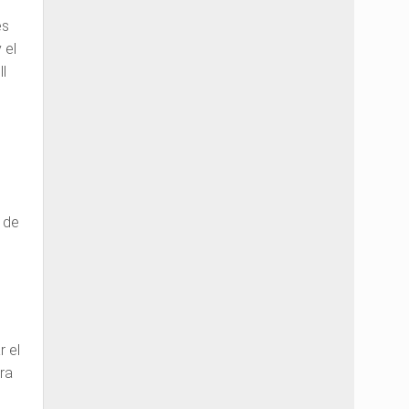
es
 el
l
o de
r el
ora