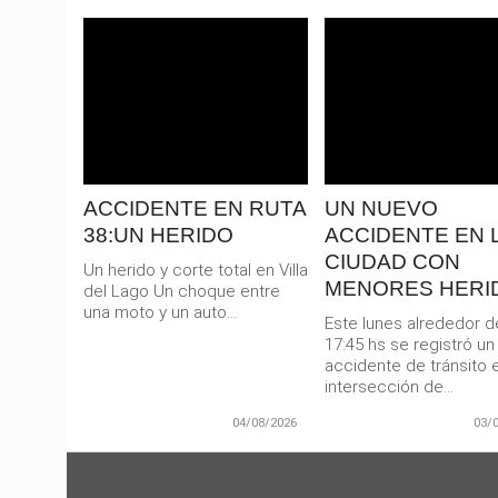
El gobernador Martín Llaryora
En un procedimiento de
anunció este martes una
complejidad que marc
inversión superior a los 3.500
precedente en la medi
LEER
LEER
millones de pesos
cardiovascular pediátr
MAS
MAS
destinada...
todo...
ACCIDENTE EN RUTA
UN NUEVO
38:UN HERIDO
ACCIDENTE EN 
CIUDAD CON
Un herido y corte total en Villa
MENORES HERI
del Lago Un choque entre
una moto y un auto...
Este lunes alrededor d
17:45 hs se registró un
accidente de tránsito e
intersección de...
04/08/2026
03/