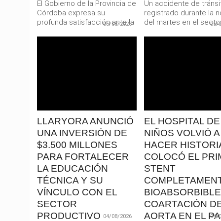
El Gobierno de la Provincia de
Un accidente de tránsi
Córdoba expresa su
registrado durante la 
profunda satisfacción ante la
del martes en el secto
05/08/2026
05/
confirmación oficial de la...
Puente Uruguay dejó...
LEER
LEER
MAS
MAS
LLARYORA ANUNCIÓ
EL HOSPITAL DE
UNA INVERSIÓN DE
NIÑOS VOLVIÓ A
$3.500 MILLONES
HACER HISTORIA
PARA FORTALECER
COLOCÓ EL PRI
LA EDUCACIÓN
STENT
TÉCNICA Y SU
COMPLETAMEN
VÍNCULO CON EL
BIOABSORBIBLE
SECTOR
COARTACIÓN D
PRODUCTIVO
AORTA EN EL PA
04/08/2026
04/