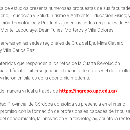
asa de estudios presenta numerosas propuestas de sus facultad
iseño; Educación y Salud; Turismo y Ambiente; Educación Física; y
ación Tecnológica y Productiva) y en las sedes regionales de Bel
el Monte, Laboulaye, Deán Funes, Morteros y Villa Dolores.
rreras en las sedes regionales de Cruz del Eje, Mina Clavero,
 Villa Carlos Paz.
tenidos que responden a los retos de la Cuarta Revolución
cia artificial, la ciberseguridad, el manejo de datos y el desarroll
nvirtieron en pilares de la economía moderna.
 de manera virtual a través de
https://ingreso.upc.edu.ar/
.
idad Provincial de Córdoba consolida su presencia en el interior
mpromiso con la formación de profesionales capaces de impulsa
 del conocimiento, la innovación y la tecnología», apuntó la rect