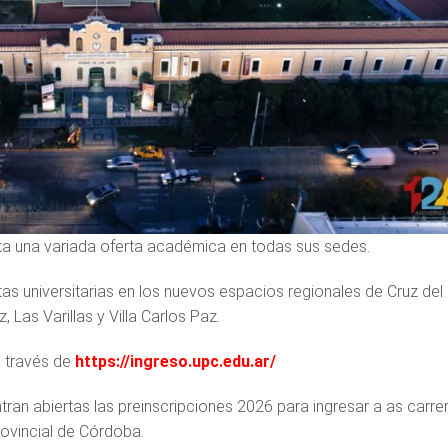
ta una variada oferta académica en todas sus sedes.
 universitarias en los nuevos espacios regionales de Cruz del 
 Las Varillas y Villa Carlos Paz.
a través de
https://ingreso.upc.edu.ar/
tran abiertas las preinscripciones 2026 para ingresar a as carre
rovincial de Córdoba.