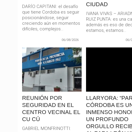
CIUDAD
DARÍO CAPITANI: el desafío
que tiene Cordoba es seguir
IVANA VIVAS – ARIAD
posicionándose, seguir
RUIZ PUNTA: es una car
creciendo aún en momentos
además es eso de dec
difíciles, complejos...
estamos, estamos...
06/08/2026
06/
LEER
LEER
MAS
MAS
REUNIÓN POR
LLARYORA: “PA
SEGURIDAD EN EL
CÓRDOBA ES U
CENTRO VECINAL EL
INMENSO HONO
CU CÚ
UN PROFUNDO
ORGULLO RECIB
GABRIEL MONFRINOTTI: