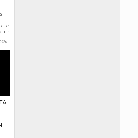
a
e que
mente
2026
TA
N