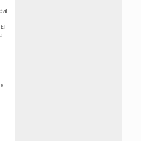
óvil
 El
ol
el