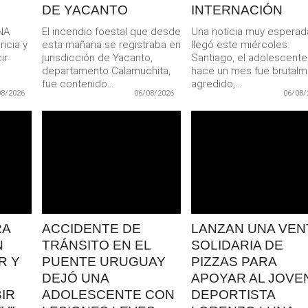
DE YACANTO
INTERNACIÓN
NA
El incendio foestal que desde
Una noticia muy esperad
icia y
esta mañana se registraba en
llegó este miércoles:
ir
jurisdicción de Yacanto,
Santiago, el adolescent
departamento Calamuchita,
hace un mes fue brutal
fue contenido...
agredido,...
08/2026
06/08/2026
06/08/
LEER
LEER
MAS
MAS
RA
ACCIDENTE DE
LANZAN UNA VEN
N
TRÁNSITO EN EL
SOLIDARIA DE
R Y
PUENTE URUGUAY
PIZZAS PARA
DEJÓ UNA
APOYAR AL JOVE
IR
ADOLESCENTE CON
DEPORTISTA