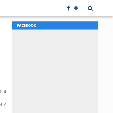
FACEBOOK
 Sol
os y