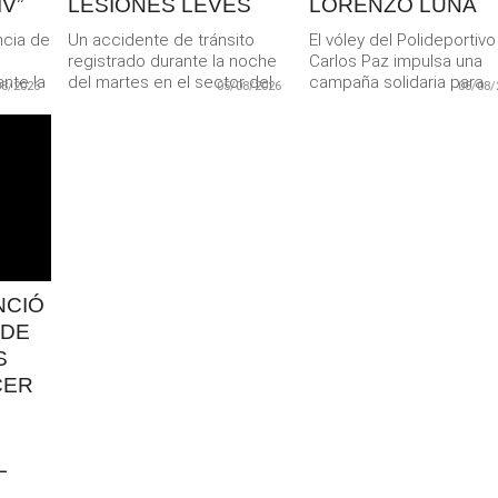
V”
LESIONES LEVES
LORENZO LUNA
ncia de
Un accidente de tránsito
El vóley del Polideportivo
registrado durante la noche
Carlos Paz impulsa una
nte la
del martes en el sector del
campaña solidaria para
08/2026
05/08/2026
05/08/
a...
Puente Uruguay dejó...
colaborar con el joven
jugador Lorenzo...
NCIÓ
 DE
S
CER
L