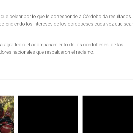
 que pelear por lo que le corresponde a Córdoba da resultados
defendiendo los intereses de los cordobeses cada vez que sea
ora agradeció el acompañamiento de los cordobeses, de las
ladores nacionales que respaldaron el reclamo.
LEER
LEER
MAS
MAS