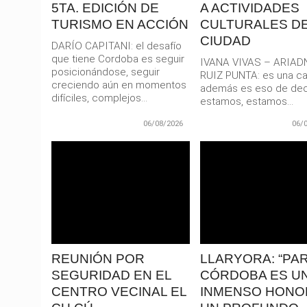
5TA. EDICIÓN DE
A ACTIVIDADES
TURISMO EN ACCIÓN
CULTURALES DE
CIUDAD
DARÍO CAPITANI: el desafío
que tiene Cordoba es seguir
IVANA VIVAS – ARIAD
posicionándose, seguir
RUIZ PUNTA: es una car
creciendo aún en momentos
además es eso de dec
difíciles, complejos...
estamos, estamos...
06/08/2026
06/
LEER
LEER
MAS
MAS
REUNIÓN POR
LLARYORA: “PA
SEGURIDAD EN EL
CÓRDOBA ES U
CENTRO VECINAL EL
INMENSO HONO