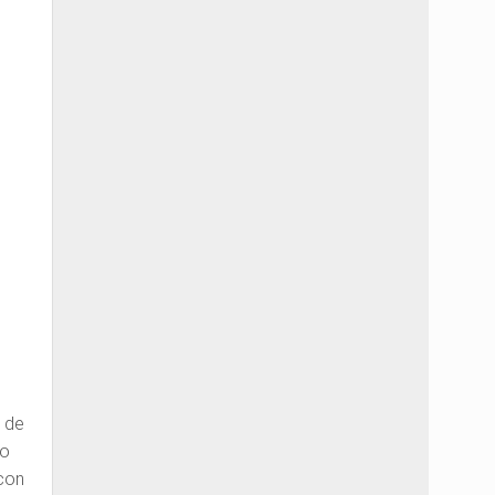
o
s de
do
 con