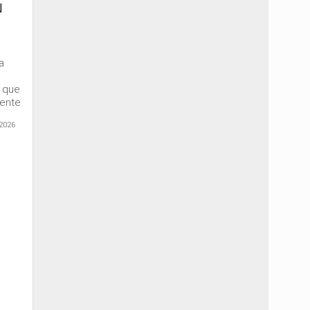
N
a
e que
mente
2026