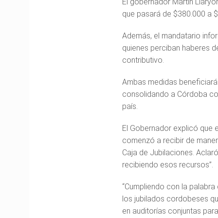
El
gobernador Martín Llaryor
que pasará de $380.000 a 
Además, el mandatario info
quienes perciban haberes 
contributivo.
Ambas medidas beneficiarán
consolidando a Córdoba com
país.
El Gobernador explicó que e
comenzó a recibir de manera
Caja de Jubilaciones. Acla
recibiendo esos recursos”.
“Cumpliendo con la palabra q
los jubilados cordobeses q
en auditorías conjuntas para