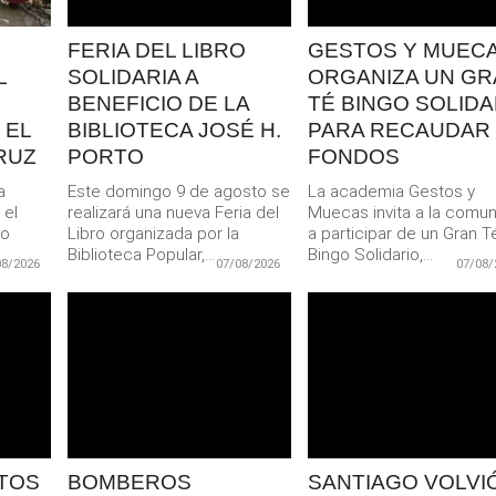
FERIA DEL LIBRO
GESTOS Y MUEC
L
SOLIDARIA A
ORGANIZA UN GR
BENEFICIO DE LA
TÉ BINGO SOLIDA
 EL
BIBLIOTECA JOSÉ H.
PARA RECAUDAR
RUZ
PORTO
FONDOS
a
Este domingo 9 de agosto se
La academia Gestos y
 el
realizará una nueva Feria del
Muecas invita a la comu
do
Libro organizada por la
a participar de un Gran T
..
Biblioteca Popular,...
Bingo Solidario,...
08/2026
07/08/2026
07/08/
LEER
LEER
MAS
MAS
TOS
BOMBEROS
SANTIAGO VOLVIÓ