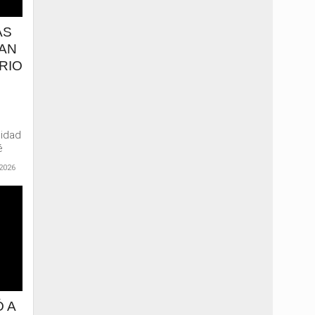
AS
AN
RIO
nidad
é
2026
 A