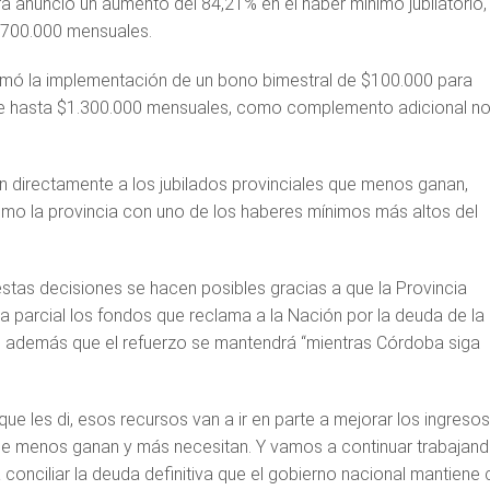
a anunció un aumento del 84,21% en el haber mínimo jubilatorio,
$700.000 mensuales.
rmó la implementación de un bono bimestral de $100.000 para
de hasta $1.300.000 mensuales, como complemento adicional n
 directamente a los jubilados provinciales que menos ganan,
o la provincia con uno de los haberes mínimos más altos del
stas decisiones se hacen posibles gracias a que la Provincia
 parcial los fondos que reclama a la Nación por la deuda de la
ró además que el refuerzo se mantendrá “mientras Córdoba siga
ue les di, esos recursos van a ir en parte a mejorar los ingreso
ue menos ganan y más necesitan. Y vamos a continuar trabajan
 conciliar la deuda definitiva que el gobierno nacional mantiene