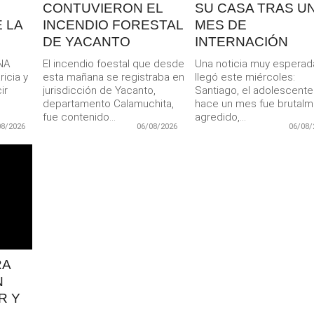
CONTUVIERON EL
SU CASA TRAS U
 LA
INCENDIO FORESTAL
MES DE
DE YACANTO
INTERNACIÓN
NA
El incendio foestal que desde
Una noticia muy esperad
icia y
esta mañana se registraba en
llegó este miércoles:
ir
jurisdicción de Yacanto,
Santiago, el adolescent
departamento Calamuchita,
hace un mes fue brutal
fue contenido...
agredido,...
08/2026
06/08/2026
06/08/
RA
N
R Y