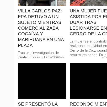
VILLA CARLOS PAZ:
UNA MUJER FUE
FPA DETUVO A UN
ASISTIDA POR E
SUJETO MIENTRAS
DUAR TRAS
COMERCIALIZABA
LESIONARSE EN
COCAÍNA Y
CERRO DE LA C
MARIHUANA EN UNA
La mujer se encontrab
PLAZA
realizando actividad en
Cerro de la Cruz cuan
Tras una investigación de
resultó lesionada. En la.
cuatro meses y llamados
07/08/2026
07/
recibido en el Centro de
Denuncias Anónimas (0800-
888-8080), efectivos...
LEER
LEER
MAS
MAS
SE PRESENTÓ LA
RECONOCIMIEN