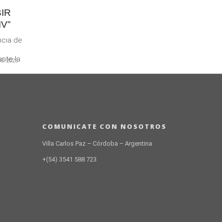
IR
V”
ncia de
nte la
08/2026
a...
COMUNICATE CON NOSOTROS
Villa Carlos Paz – Córdoba – Argentina
+(54) 3541 588 723